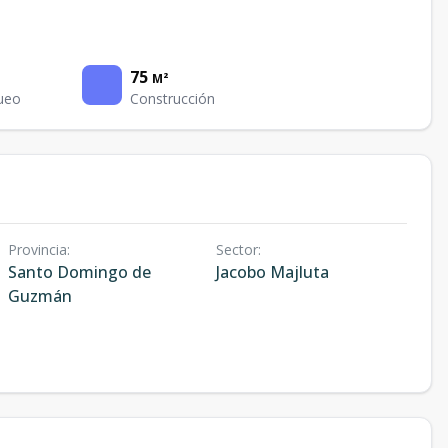
75
M²
ueo
Construcción
Provincia
:
Sector
:
Santo Domingo de
Jacobo Majluta
Guzmán