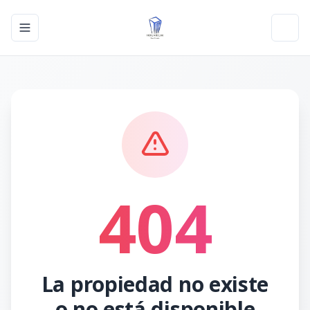
Toggle navigation menu
Toggl
404
La propiedad no existe
o no está disponible